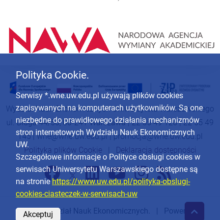
Polityka Cookie.
Serwisy *.wne.uw.edu.pl używają plików cookies
zapisywanych na komputerach użytkowników. Są one
Wydział Nauk Ekonomicznych Uniwersytetu Warszawskiego
niezbędne do prawidłowego działania mechanizmów
ul. Długa 44/50, 00-241 Warszawa | 22 55 49 126 | 22 55 49
stron internetowych Wydziału Nauk Ekonomicznych
145 |
wne@wne.uw.edu.pl
|
promocja@wne.uw.edu.pl
UW.
Polityka plików Cookie
|
Deklaracja dostępności
Szczegółowe informacje o Polityce obsługi cookies w
serwisach Uniwersytetu Warszawskiego dostępne są
na stronie
https://www.uw.edu.pl/polityka-obslugi-
cookies-ciasteczek-w-serwisach-uw
© 2026
Wydział Nauk Ekonomicznych
. | Powered by
Akceptuj