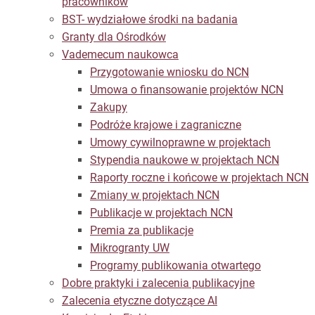
pracowników
BST- wydziałowe środki na badania
Granty dla Ośrodków
Vademecum naukowca
Przygotowanie wniosku do NCN
Umowa o finansowanie projektów NCN
Zakupy
Podróże krajowe i zagraniczne
Umowy cywilnoprawne w projektach
Stypendia naukowe w projektach NCN
Raporty roczne i końcowe w projektach NCN
Zmiany w projektach NCN
Publikacje w projektach NCN
Premia za publikacje
Mikrogranty UW
Programy publikowania otwartego
Dobre praktyki i zalecenia publikacyjne
Zalecenia etyczne dotyczące AI