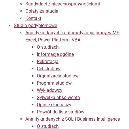
Kandydaci z niepełnosprawnościami
Opłaty za studia
Kontakt
Studia podyplomowe
Analityka danych i automatyzacja pracy w MS
Excel, Power Platform, VBA
O studiach
Informacje ogólne
Rekrutacja
Cel studiów
Organizacja studiów
Program studiów
Wykładowcy
Sylwetka absolwenta
Opinie słuchaczy
Powrót do listy studiów
Analityka danych z SQL i Business Intelligence
O studiach