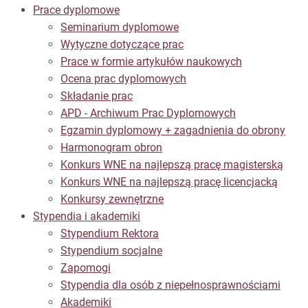
Prace dyplomowe
Seminarium dyplomowe
Wytyczne dotyczące prac
Prace w formie artykułów naukowych
Ocena prac dyplomowych
Składanie prac
APD - Archiwum Prac Dyplomowych
Egzamin dyplomowy + zagadnienia do obrony
Harmonogram obron
Konkurs WNE na najlepszą pracę magisterską
Konkurs WNE na najlepszą pracę licencjacką
Konkursy zewnętrzne
Stypendia i akademiki
Stypendium Rektora
Stypendium socjalne
Zapomogi
Stypendia dla osób z niepełnosprawnościami
Akademiki