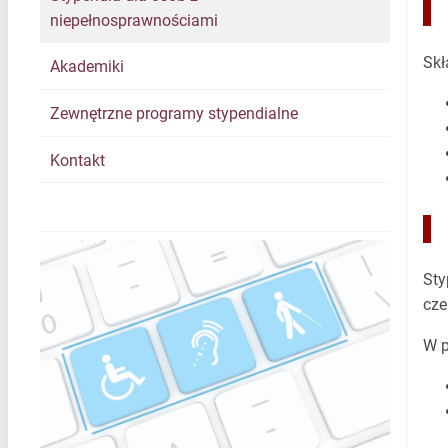
niepełnosprawnościami
Skł
Akademiki
Zewnętrzne programy stypendialne
Kontakt
Sty
cz
W p