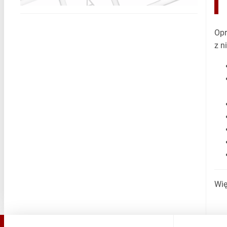
Opr
z n
Wię