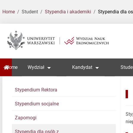
Home
Student
Stypendia i akademiki
Stypendia dla o
Home
Wydział
Kandydat
Stude
Stypendium Rektora
Stypendium socjalne
Sty
Zapomogi
nie
Stypendia dla osób z