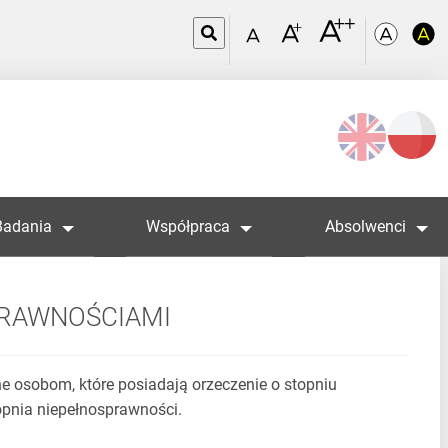
Wybierz
język
Badania
Współpraca
Absolwenci
PRAWNOŚCIAMI
 osobom, które posiadają orzeczenie o stopniu
opnia niepełnosprawności.