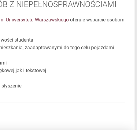
ÓB Z NIEPEŁNOSPRAWNOŚCIAMI
ami Uniwersytetu Warszawskiego
oferuje wsparcie osobom
iwości studenta
amieszkania, zaadaptowanymi do tego celu pojazdami
iami
kowej jak i tekstowej
słyszenie
h