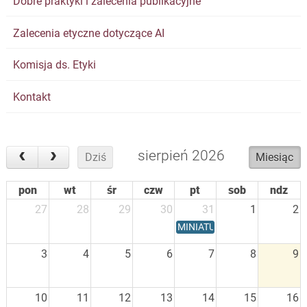
Dobre praktyki i zalecenia publikacyjne
Zalecenia etyczne dotyczące AI
Komisja ds. Etyki
Kontakt
sierpień 2026
Dziś
Miesiąc
pon
wt
śr
czw
pt
sob
ndz
27
28
29
30
31
1
2
MINIATURA 10 - termin skład
3
4
5
6
7
8
9
10
11
12
13
14
15
16