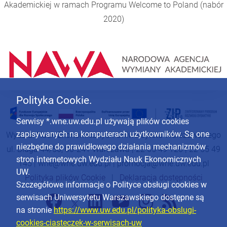
Akademickiej w ramach Programu
Welcome to Poland
(nabór
2020)
Polityka Cookie.
Serwisy *.wne.uw.edu.pl używają plików cookies
zapisywanych na komputerach użytkowników. Są one
Wydział Nauk Ekonomicznych Uniwersytetu Warszawskiego
niezbędne do prawidłowego działania mechanizmów
ul. Długa 44/50, 00-241 Warszawa | 22 55 49 126 | 22 55 49
stron internetowych Wydziału Nauk Ekonomicznych
145 |
wne@wne.uw.edu.pl
|
promocja@wne.uw.edu.pl
UW.
Polityka plików Cookie
|
Deklaracja dostępności
Szczegółowe informacje o Polityce obsługi cookies w
serwisach Uniwersytetu Warszawskiego dostępne są
na stronie
https://www.uw.edu.pl/polityka-obslugi-
cookies-ciasteczek-w-serwisach-uw