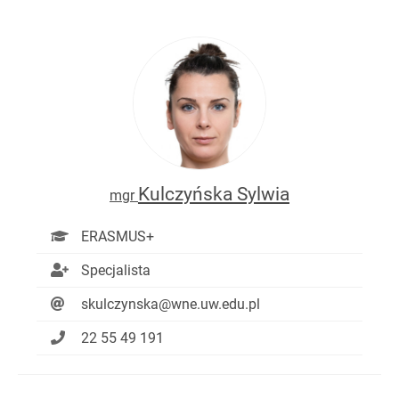
Kulczyńska Sylwia
mgr
ERASMUS+
Specjalista
skulczynska@wne.uw.edu.pl
22 55 49 191