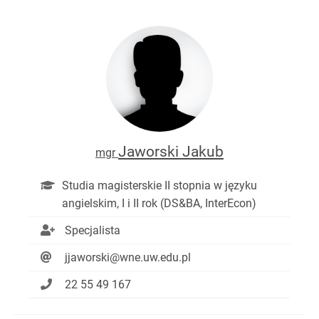
Jaworski Jakub
mgr
Studia magisterskie II stopnia w języku
angielskim, I i II rok (DS&BA, InterEcon)
Specjalista
jjaworski@wne.uw.edu.pl
22 55 49 167