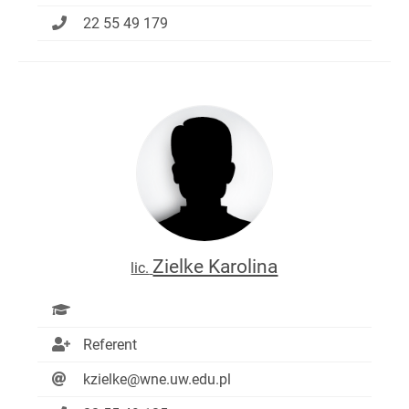
22 55 49 179
Zielke Karolina
lic.
Referent
kzielke@wne.uw.edu.pl