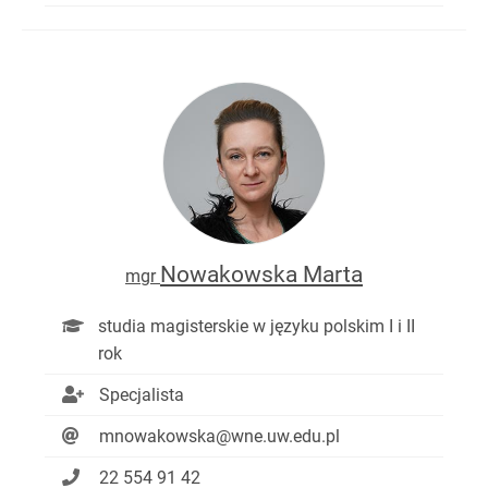
Nowakowska Marta
mgr
studia magisterskie w języku polskim I i II
rok
Specjalista
mnowakowska@wne.uw.edu.pl
22 554 91 42