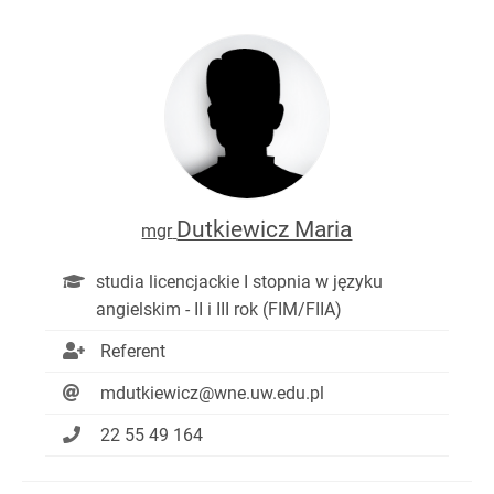
Dutkiewicz Maria
mgr
studia licencjackie I stopnia w języku
angielskim - II i III rok (FIM/FIIA)
Referent
mdutkiewicz@wne.uw.edu.pl
22 55 49 164