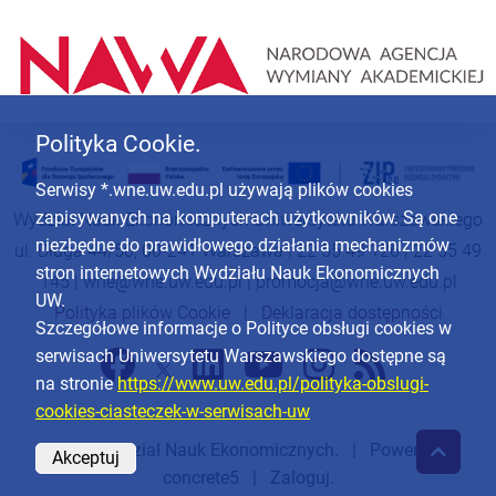
Polityka Cookie.
Serwisy *.wne.uw.edu.pl używają plików cookies
zapisywanych na komputerach użytkowników. Są one
Wydział Nauk Ekonomicznych Uniwersytetu Warszawskiego
niezbędne do prawidłowego działania mechanizmów
ul. Długa 44/50, 00-241 Warszawa | 22 55 49 126 | 22 55 49
stron internetowych Wydziału Nauk Ekonomicznych
145 |
wne@wne.uw.edu.pl
|
promocja@wne.uw.edu.pl
UW.
Polityka plików Cookie
|
Deklaracja dostępności
Szczegółowe informacje o Polityce obsługi cookies w
serwisach Uniwersytetu Warszawskiego dostępne są
na stronie
https://www.uw.edu.pl/polityka-obslugi-
cookies-ciasteczek-w-serwisach-uw
© 2026
Wydział Nauk Ekonomicznych
. | Powered by
Akceptuj
concrete5
|
Zaloguj.