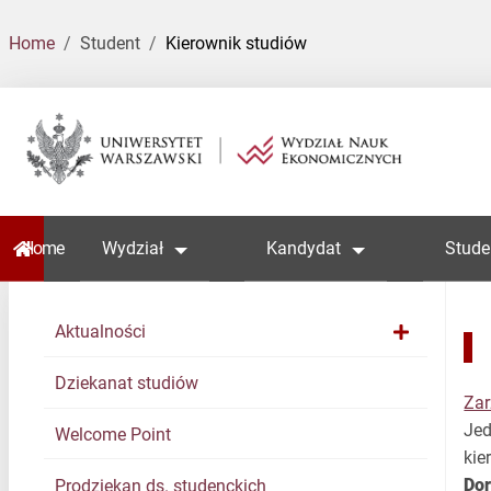
Home
Student
Kierownik studiów
Home
Wydział
Kandydat
Stude
Aktualności
Dziekanat studiów
Zar
Jed
Welcome Point
kie
Dor
Prodziekan ds. studenckich