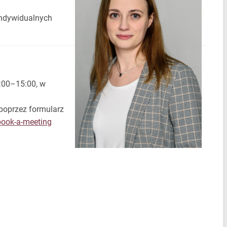
indywidualnych
4:00–15:00, w
poprzez formularz
book-a-meeting