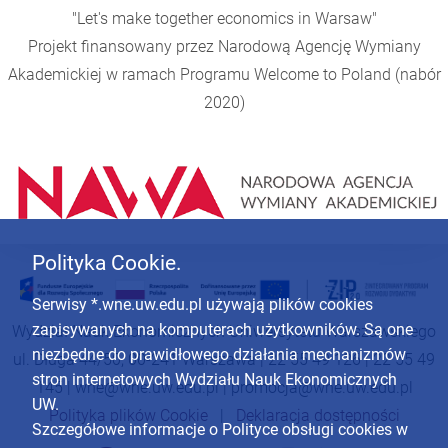
"Let's make together economics in Warsaw"
Projekt finansowany przez Narodową Agencję Wymiany
Akademickiej w ramach Programu
Welcome to Poland
(nabór
2020)
Polityka Cookie.
Serwisy *.wne.uw.edu.pl używają plików cookies
zapisywanych na komputerach użytkowników. Są one
Wydział Nauk Ekonomicznych Uniwersytetu Warszawskiego
niezbędne do prawidłowego działania mechanizmów
ul. Długa 44/50, 00-241 Warszawa | 22 55 49 126 | 22 55 49
stron internetowych Wydziału Nauk Ekonomicznych
145 |
wne@wne.uw.edu.pl
|
promocja@wne.uw.edu.pl
UW.
Polityka plików Cookie
|
Deklaracja dostępności
Szczegółowe informacje o Polityce obsługi cookies w