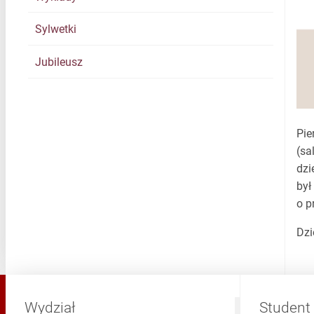
Sylwetki
Jubileusz
Pie
(sa
dzi
był
o p
Dzi
Wydział
Student