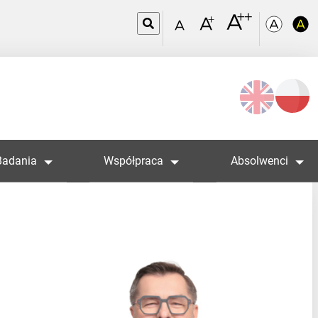
Wybierz
język
Badania
Współpraca
Absolwenci