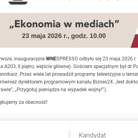
rwsze, inauguracyjne
WNE
SPRESSO odbyło się 23 maja 2026 r.
la A203, II piętro, wejście główne). Gościem specjalnym był dr 
ennikarz. Przez wiele lat prowadził programy telewizyjne o tema
 również dyrektorem programowym kanału Biznes24. Jest doktor
rawie”, „Przygotuj pieniądze na wypadek wojny!”).
ękujemy za obecność!
Kandydat