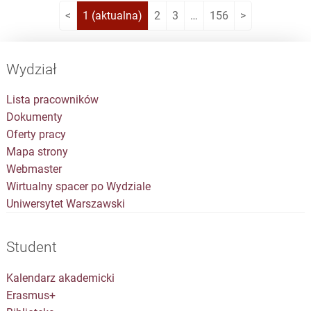
Autorzy: Grzegorz Pakier, Kateryna Zabarina
<
1
(aktualna)
2
3
…
156
>
Wydział
Lista pracowników
Dokumenty
Oferty pracy
Mapa strony
Webmaster
Wirtualny spacer po Wydziale
Uniwersytet Warszawski
Student