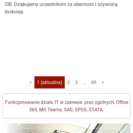
prywatnego, jak i administracji publicznej. W jego trakcie
podpisane zostało również porozumienie z BNP Paribas
CIB. Dziękujemy uczestnikom za obecność i ożywioną
dyskusję.
<
1
(aktualna)
2
3
…
69
>
Funkcjonowanie działu IT w zakresie: prac ogólnych, Office
365, MS Teams, SAS, SPSS, STATA.