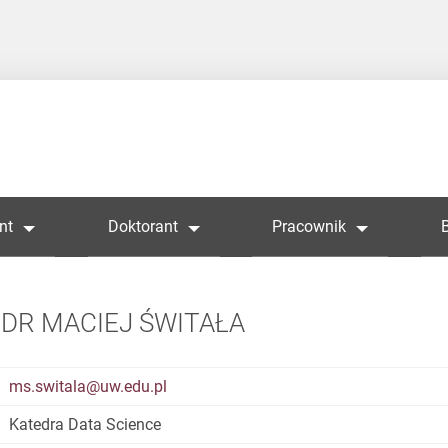
nt
Doktorant
Pracownik
DR MACIEJ ŚWITAŁA
ms.switala@uw.edu.pl
Katedra Data Science