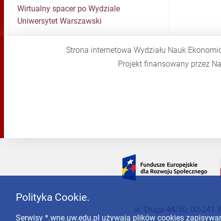
Wirtualny spacer po Wydziale
Uniwersytet Warszawski
Strona internetowa Wydziału Nauk Ekonomi
Projekt finansowany przez 
Polityka Cookie.
ul. Długa 44/50, 00-241 
Serwisy *.wne.uw.edu.pl używają plików cookies zapisyw