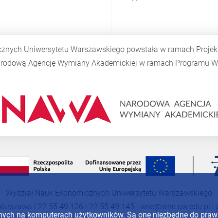
cznych Uniwersytetu Warszawskiego powstała w ramach Proje
Narodową Agencję Wymiany Akademickiej w ramach Programu
W
Wydział Nauk Ekonomicznych Uniwersytetu Warszawskiego
Warszawa | 22 55 49 126 | 22 55 49 145 |
wne@wne.uw.edu.pl
|
anych na komputerach użytkowników. Są one niezbędne do pra