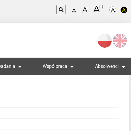
Wybierz
język
Badania
Współpraca
Absolwenci