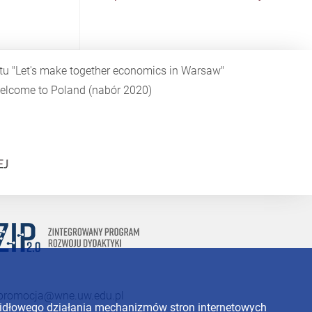
ktu
"Let's make together economics in Warsaw"
elcome to Poland
(nabór 2020)
promocja@wne.uw.edu.pl
widłowego działania mechanizmów stron internetowych