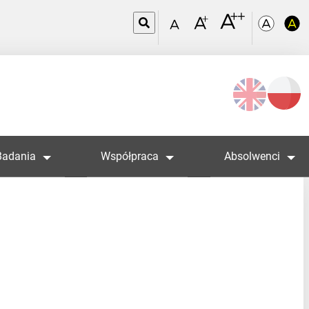
Wybierz
język
Badania
Współpraca
Absolwenci