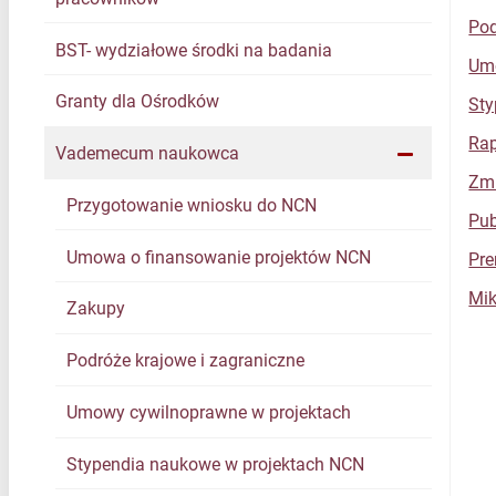
Pod
BST- wydziałowe środki na badania
Umo
Granty dla Ośrodków
Sty
Rap
Vademecum naukowca
Zmi
Przygotowanie wniosku do NCN
Pub
Umowa o finansowanie projektów NCN
Pre
Mik
Zakupy
Podróże krajowe i zagraniczne
Umowy cywilnoprawne w projektach
Stypendia naukowe w projektach NCN