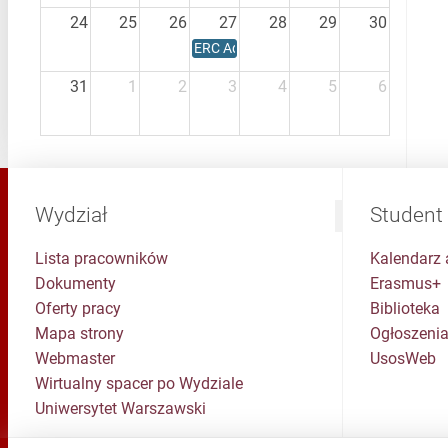
24
25
26
27
28
29
30
ERC Advanced Grant 2026
31
1
2
3
4
5
6
Wydział
Student
Lista pracowników
Kalendarz 
Dokumenty
Erasmus+
Oferty pracy
Biblioteka
Mapa strony
Ogłoszenia
Webmaster
UsosWeb
Wirtualny spacer po Wydziale
Uniwersytet Warszawski