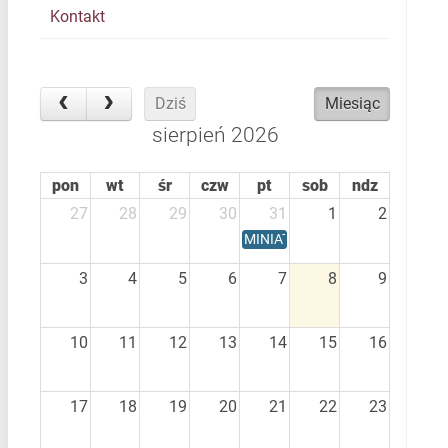
Kontakt
Dziś
Miesiąc
sierpień 2026
pon
wt
śr
czw
pt
sob
ndz
27
28
29
30
31
1
2
MINIATURA 10 - termin składan
3
4
5
6
7
8
9
10
11
12
13
14
15
16
17
18
19
20
21
22
23