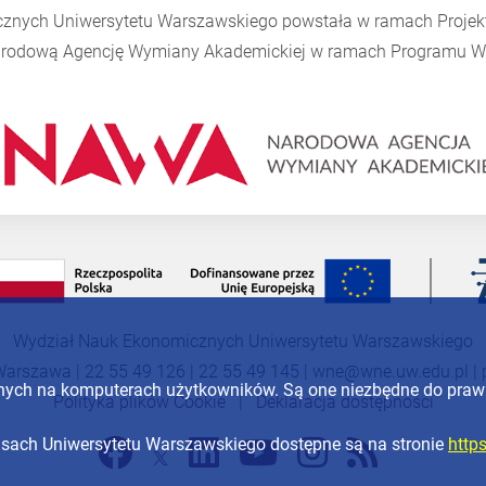
cznych Uniwersytetu Warszawskiego powstała w ramach Proje
Narodową Agencję Wymiany Akademickiej w ramach Programu
W
Wydział Nauk Ekonomicznych Uniwersytetu Warszawskiego
Warszawa | 22 55 49 126 | 22 55 49 145 |
wne@wne.uw.edu.pl
|
anych na komputerach użytkowników. Są one niezbędne do pra
Polityka plików Cookie
|
Deklaracja dostępności
wisach Uniwersytetu Warszawskiego dostępne są na stronie
http