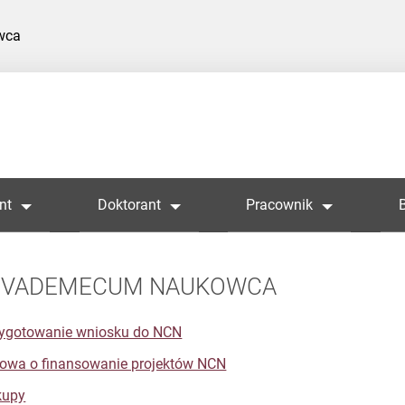
wca
nt
Doktorant
Pracownik
VADEMECUM NAUKOWCA
ygotowanie wniosku do NCN
wa o finansowanie projektów NCN
kupy