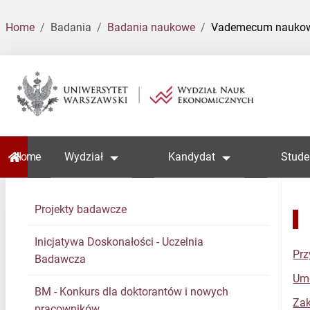
Home
Badania
Badania naukowe
Vademecum nauko
Home
Wydział
Kandydat
Stude
Projekty badawcze
Inicjatywa Doskonałości - Uczelnia
Prz
Badawcza
Umo
BM - Konkurs dla doktorantów i nowych
Za
pracowników