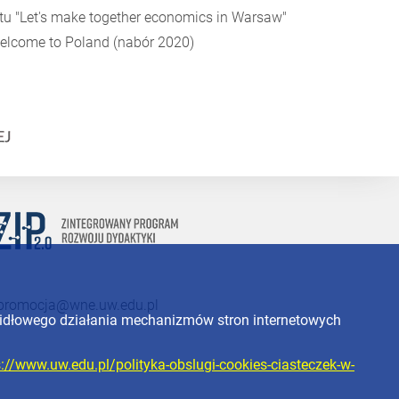
ktu
"Let's make together economics in Warsaw"
elcome to Poland
(nabór 2020)
promocja@wne.uw.edu.pl
widłowego działania mechanizmów stron internetowych
s://www.uw.edu.pl/polityka-obslugi-cookies-ciasteczek-w-