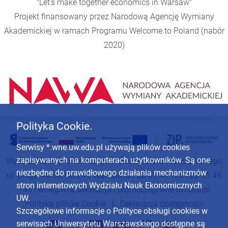
"Let's make together economics in Warsaw"
Projekt finansowany przez Narodową Agencję Wymiany
Akademickiej w ramach Programu
Welcome to Poland
(nabór
2020)
Polityka Cookie.
Serwisy *.wne.uw.edu.pl używają plików cookies
zapisywanych na komputerach użytkowników. Są one
Wydział Nauk Ekonomicznych Uniwersytetu Warszawskiego
niezbędne do prawidłowego działania mechanizmów
ul. Długa 44/50, 00-241 Warszawa | 22 55 49 126 | 22 55 49
stron internetowych Wydziału Nauk Ekonomicznych
145 |
wne@wne.uw.edu.pl
|
promocja@wne.uw.edu.pl
UW.
Polityka plików Cookie
|
Deklaracja dostępności
Szczegółowe informacje o Polityce obsługi cookies w
serwisach Uniwersytetu Warszawskiego dostępne są