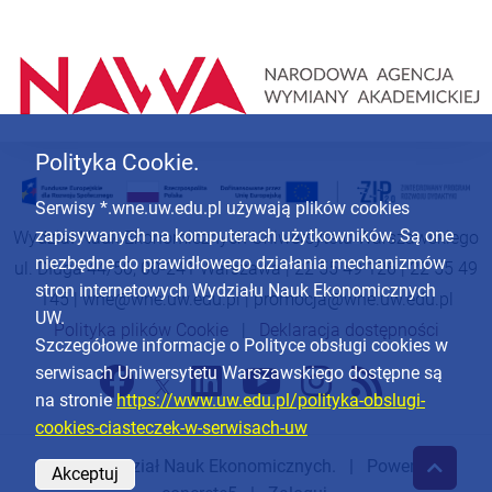
Polityka Cookie.
Serwisy *.wne.uw.edu.pl używają plików cookies
zapisywanych na komputerach użytkowników. Są one
Wydział Nauk Ekonomicznych Uniwersytetu Warszawskiego
niezbędne do prawidłowego działania mechanizmów
ul. Długa 44/50, 00-241 Warszawa | 22 55 49 126 | 22 55 49
stron internetowych Wydziału Nauk Ekonomicznych
145 |
wne@wne.uw.edu.pl
|
promocja@wne.uw.edu.pl
UW.
Polityka plików Cookie
|
Deklaracja dostępności
Szczegółowe informacje o Polityce obsługi cookies w
serwisach Uniwersytetu Warszawskiego dostępne są
na stronie
https://www.uw.edu.pl/polityka-obslugi-
cookies-ciasteczek-w-serwisach-uw
© 2026
Wydział Nauk Ekonomicznych
. | Powered by
Akceptuj