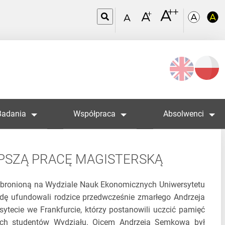
Wybierz
język
Badania
Współpraca
Absolwenci
EPSZĄ PRACĘ MAGISTERSKĄ
obronioną na Wydziale Nauk Ekonomicznych Uniwersytetu
dę ufundowali rodzice przedwcześnie zmarłego Andrzeja
ecie we Frankfurcie, którzy postanowili uczcić pamięć
nych studentów Wydziału. Ojcem Andrzeja Semkowa był