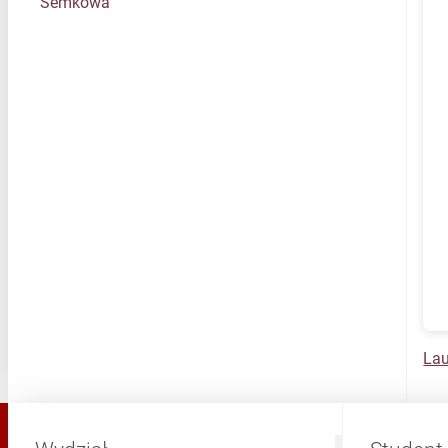
Semkowa
La