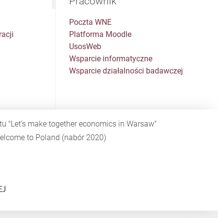
Pracownik
Poczta WNE
acji
Platforma Moodle
UsosWeb
Wsparcie informatyczne
Wsparcie działalności badawczej
ktu
"Let's make together economics in Warsaw"
elcome to Poland
(nabór 2020)