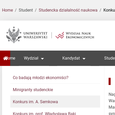
Home
Student
Studencka działalność naukowa
Konku
Home
Wydział
Kandydat
Stude
Co badają młodzi ekonomiści?
Minigranty studenckie
Nag
War
Konkurs im. A. Semkowa
Mar
syn
Konkurs im. prof. Władysława Baki