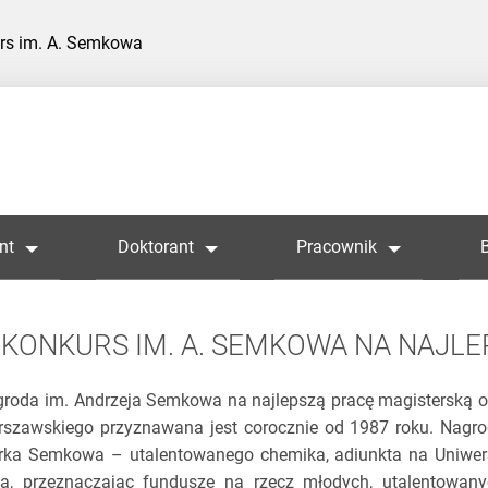
rs im. A. Semkowa
nt
Doktorant
Pracownik
KONKURS IM. A. SEMKOWA NA NAJL
roda im. Andrzeja Semkowa na najlepszą pracę magisterską 
szawskiego przyznawana jest corocznie od 1987 roku. Nagro
ka Semkowa – utalentowanego chemika, adiunkta na Uniwersyt
a, przeznaczając fundusze na rzecz młodych, utalentowa