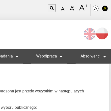
Wybierz
język
Badania
Współpraca
Absolwenci
wadzona jest przede wszystkim w następujących
a wyboru publicznego;