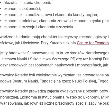
filozofia i historia ekonomii;
ekonomia złożoności;
ekonomiczna analiza prawa i ekonomia konstytucyjna;
ekonomia rolnictwa, ekonomia zdrowia i ekonomia rynku prac
ekonomia rozwoju i ekonomia szczęścia.
wadzone badania mają charakter teoretyczny, metodologiczny i
ościowe, jak i ilościowe. Przy Katedrze działa
Centre for Econom
jekty badawcze finansowane są m.in. ze środków Narodowego
isterstwa Nauki i Szkolnictwa Wyższego RP, czy też Komisji Euro
dzynarodowych czasopismach naukowych i monografiach, jak
cownicy Katedry byli wielokrotnie wyróżniani za prowadzone bad
odowe Centrum Nauki, Fundację na rzecz Nauki Polskiej, Tygodn
cownicy Katedry prowadzą zajęcia dydaktyczne z przedmiotów t
nomicznej, Ekonomia Instytucjonalna, Wstęp do Ekonomii, Mik
wansowania, jak również liczne przedmioty specjalizacyjne oraz 