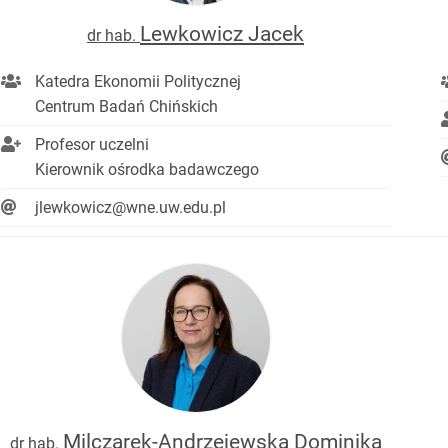
Lewkowicz Jacek
dr hab.
Katedra Ekonomii Politycznej
Centrum Badań Chińskich
Profesor uczelni
Kierownik ośrodka badawczego
jlewkowicz@wne.uw.edu.pl
Milczarek-Andrzejewska Dominika
dr hab.