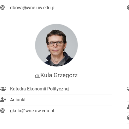
dbova@wne.uw.edu.pl
Kula Grzegorz
dr
Katedra Ekonomii Politycznej
Adiunkt
gkula@wne.uw.edu.pl