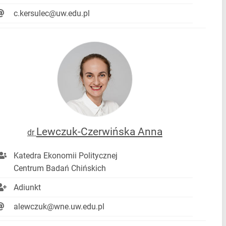
c.kersulec@uw.edu.pl
Lewczuk-Czerwińska Anna
dr
Katedra Ekonomii Politycznej
Centrum Badań Chińskich
Adiunkt
alewczuk@wne.uw.edu.pl