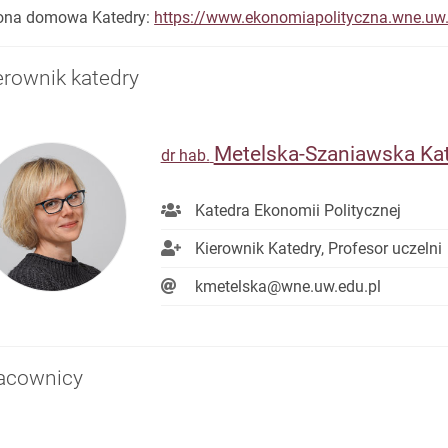
ona domowa Katedry:
https://www.ekonomiapolityczna.wne.uw.
erownik katedry
Metelska-Szaniawska Ka
dr hab.
Katedra Ekonomii Politycznej
Kierownik Katedry, Profesor uczelni
kmetelska@wne.uw.edu.pl
acownicy