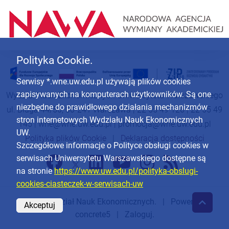
Polityka Cookie.
Serwisy *.wne.uw.edu.pl używają plików cookies
zapisywanych na komputerach użytkowników. Są one
Wydział Nauk Ekonomicznych Uniwersytetu Warszawskiego
niezbędne do prawidłowego działania mechanizmów
ul. Długa 44/50, 00-241 Warszawa | 22 55 49 126 | 22 55 49
stron internetowych Wydziału Nauk Ekonomicznych
145 |
wne@wne.uw.edu.pl
|
promocja@wne.uw.edu.pl
UW.
Polityka plików Cookie
|
Deklaracja dostępności
Szczegółowe informacje o Polityce obsługi cookies w
serwisach Uniwersytetu Warszawskiego dostępne są
na stronie
https://www.uw.edu.pl/polityka-obslugi-
cookies-ciasteczek-w-serwisach-uw
© 2026
Wydział Nauk Ekonomicznych
. | Powered by
Akceptuj
concrete5
|
Zaloguj.