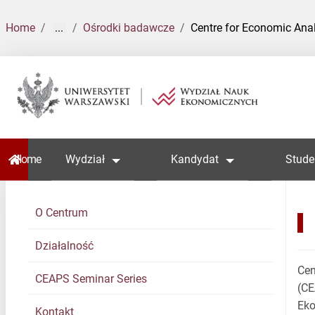
Home
...
Ośrodki badawcze
Centre for Economic Anal
Home
Wydział
Kandydat
Stude
O Centrum
Działalność
Cen
CEAPS Seminar Series
(CE
Eko
Kontakt