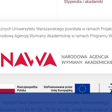
Stypendia i akademiki
cznych Uniwersytetu Warszawskiego powstała w ramach Proje
Narodową Agencję Wymiany Akademickiej w ramach Programu
W
Wydział Nauk Ekonomicznych Uniwersytetu Warszawskiego
Warszawa | 22 55 49 126 | 22 55 49 145 |
wne@wne.uw.edu.pl
|