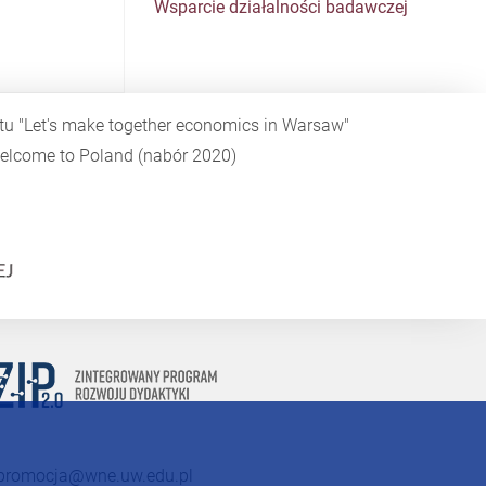
Wsparcie działalności badawczej
ktu
"Let's make together economics in Warsaw"
elcome to Poland
(nabór 2020)
promocja@wne.uw.edu.pl