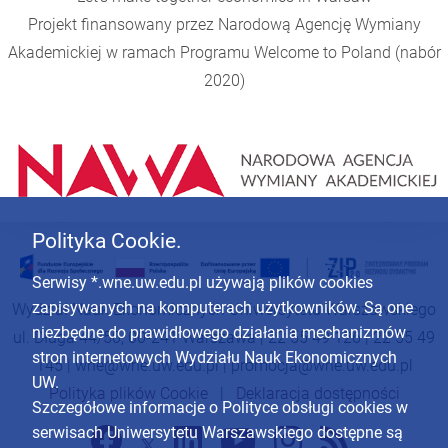
Projekt finansowany przez Narodową Agencję Wymiany
Akademickiej w ramach Programu
Welcome to Poland
(nabór
2020)
Polityka Cookie.
Serwisy *.wne.uw.edu.pl używają plików cookies
zapisywanych na komputerach użytkowników. Są one
Wydział Nauk Ekonomicznych Uniwersytetu Warszawskiego
niezbędne do prawidłowego działania mechanizmów
ul. Długa 44/50, 00-241 Warszawa | 22 55 49 126 | 22 55 49
stron internetowych Wydziału Nauk Ekonomicznych
145 |
wne@wne.uw.edu.pl
|
promocja@wne.uw.edu.pl
UW.
Polityka plików Cookie
|
Deklaracja dostępności
Szczegółowe informacje o Polityce obsługi cookies w
serwisach Uniwersytetu Warszawskiego dostępne są