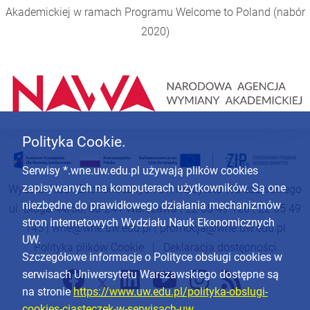
Akademickiej w ramach Programu
Welcome to Poland
(nabór
2020)
Polityka Cookie.
Serwisy *.wne.uw.edu.pl używają plików cookies
zapisywanych na komputerach użytkowników. Są one
Wydział Nauk Ekonomicznych Uniwersytetu Warszawskiego
niezbędne do prawidłowego działania mechanizmów
ul. Długa 44/50, 00-241 Warszawa | 22 55 49 126 | 22 55 49
stron internetowych Wydziału Nauk Ekonomicznych
145 |
wne@wne.uw.edu.pl
|
promocja@wne.uw.edu.pl
UW.
Polityka plików Cookie
|
Deklaracja dostępności
Szczegółowe informacje o Polityce obsługi cookies w
serwisach Uniwersytetu Warszawskiego dostępne są
na stronie
https://www.uw.edu.pl/polityka-obslugi-
cookies-ciasteczek-w-serwisach-uw