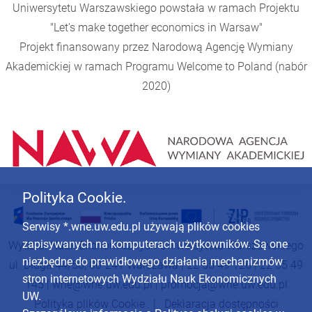
Uniwersytetu Warszawskiego powstała w ramach Projektu
"Let's make together economics in Warsaw"
Projekt finansowany przez Narodową Agencję Wymiany
Akademickiej w ramach Programu
Welcome to Poland
(nabór
2020)
Polityka Cookie.
Serwisy *.wne.uw.edu.pl używają plików cookies
zapisywanych na komputerach użytkowników. Są one
Wydział Nauk Ekonomicznych Uniwersytetu Warszawskiego
niezbędne do prawidłowego działania mechanizmów
ul. Długa 44/50, 00-241 Warszawa | 22 55 49 126 | 22 55 49
stron internetowych Wydziału Nauk Ekonomicznych
145 |
wne@wne.uw.edu.pl
|
promocja@wne.uw.edu.pl
UW.
Polityka plików Cookie
|
Deklaracja dostępności