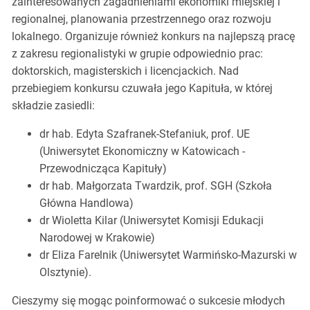
zainteresowanych zagadnieniami ekonomiki miejskiej i
regionalnej, planowania przestrzennego oraz rozwoju
lokalnego. Organizuje również konkurs na najlepszą pracę
z zakresu regionalistyki w grupie odpowiednio prac:
doktorskich, magisterskich i licencjackich. Nad
przebiegiem konkursu czuwała jego Kapituła, w której
składzie zasiedli:
dr hab. Edyta Szafranek-Stefaniuk, prof. UE
(Uniwersytet Ekonomiczny w Katowicach -
Przewodnicząca Kapituły)
dr hab. Małgorzata Twardzik, prof. SGH (Szkoła
Główna Handlowa)
dr Wioletta Kilar (Uniwersytet Komisji Edukacji
Narodowej w Krakowie)
dr Eliza Farelnik (Uniwersytet Warmińsko-Mazurski w
Olsztynie).
Cieszymy się mogąc poinformować o sukcesie młodych