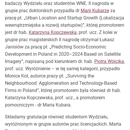
badaczy Wydziału oraz studentów WNE. II nagroda w
grupie prac doktorskich przypadła dr
Marii Kubarze
za
pracę pt. „Urban Location and Startup Growth (Lokalizacja
wewnątrzmiejska a rozwój startupów)”, której promotorem
jest dr hab.
Katarzyna Kopczewska
, prof. ucz. Z kolei w
grupie prac magisterskich II nagrodę otrzymał Łukasz
Janisiów za pracę pt. „Predicting Socio-Economic
Development in Poland in 2020–2024 Based on Satellite
Imagery”, napisaną pod kierunkiem dr. hab.
Piotra Wójcika
,
prof. ucz. Wyróżnienie – w tej samej kategorii, przypadło
Monice Kot, autorce pracy pt. „Surviving the
Neighbourhood: Agglomeration and Technology-Based
Firms in Poland”, której promotorem była również dr hab.
Katarzyna Kopczewska, prof. ucz., a promotorem
pomocniczym - dr Maria Kubara.
Składamy gratulacje również studentom Wydziału,
wyróżnionym w grupie autorów prac licencjackich. Marta