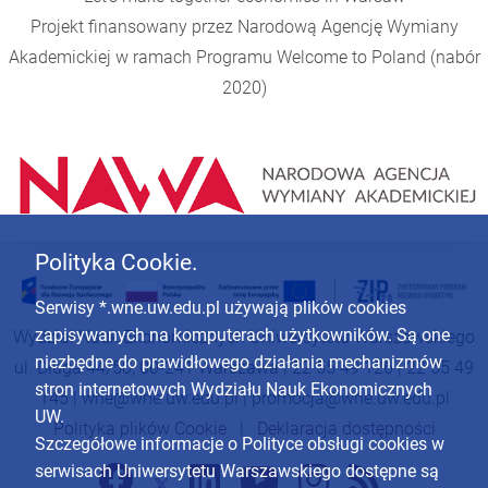
Projekt finansowany przez Narodową Agencję Wymiany
Akademickiej w ramach Programu
Welcome to Poland
(nabór
2020)
Polityka Cookie.
Serwisy *.wne.uw.edu.pl używają plików cookies
zapisywanych na komputerach użytkowników. Są one
Wydział Nauk Ekonomicznych Uniwersytetu Warszawskiego
niezbędne do prawidłowego działania mechanizmów
ul. Długa 44/50, 00-241 Warszawa | 22 55 49 126 | 22 55 49
stron internetowych Wydziału Nauk Ekonomicznych
145 |
wne@wne.uw.edu.pl
|
promocja@wne.uw.edu.pl
UW.
Polityka plików Cookie
|
Deklaracja dostępności
Szczegółowe informacje o Polityce obsługi cookies w
serwisach Uniwersytetu Warszawskiego dostępne są