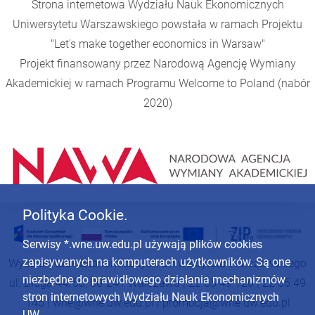
Strona internetowa Wydziału Nauk Ekonomicznych
Uniwersytetu Warszawskiego powstała w ramach Projektu
"Let's make together economics in Warsaw"
Projekt finansowany przez Narodową Agencję Wymiany
Akademickiej w ramach Programu
Welcome to Poland
(nabór
2020)
Polityka Cookie.
Serwisy *.wne.uw.edu.pl używają plików cookies
zapisywanych na komputerach użytkowników. Są one
Wydział Nauk Ekonomicznych Uniwersytetu Warszawskiego
niezbędne do prawidłowego działania mechanizmów
ul. Długa 44/50, 00-241 Warszawa | 22 55 49 126 | 22 55 49
stron internetowych Wydziału Nauk Ekonomicznych
145 |
wne@wne.uw.edu.pl
|
promocja@wne.uw.edu.pl
UW.