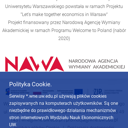
Uniwersytetu Warszawskiego powstała w ramach Projektu
"Let's make together economics in Warsaw"
Projekt finansowany przez Narodową Agencję Wymiany
Akademickiej w ramach Programu
Welcome to Poland
(nabór
2020)
Polityka Cookie.
Serwisy *.wne.uw.edu.pl używają plików cookies
zapisywanych na komputerach użytkowników. Są one
Wydział Nauk Ekonomicznych Uniwersytetu Warszawskiego
niezbędne do prawidłowego działania mechanizmów
ul. Długa 44/50, 00-241 Warszawa | 22 55 49 126 | 22 55 49
stron internetowych Wydziału Nauk Ekonomicznych
145 |
wne@wne.uw.edu.pl
|
promocja@wne.uw.edu.pl
UW.
Polityka plików Cookie
|
Deklaracja dostępności