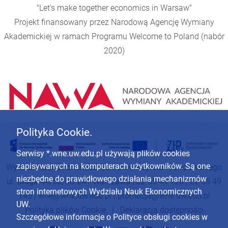
"Let's make together economics in Warsaw"
Projekt finansowany przez Narodową Agencję Wymiany
Akademickiej w ramach Programu
Welcome to Poland
(nabór
2020)
Polityka Cookie.
Serwisy *.wne.uw.edu.pl używają plików cookies
zapisywanych na komputerach użytkowników. Są one
Wydział Nauk Ekonomicznych Uniwersytetu Warszawskiego
niezbędne do prawidłowego działania mechanizmów
ul. Długa 44/50, 00-241 Warszawa | 22 55 49 126 | 22 55 49
stron internetowych Wydziału Nauk Ekonomicznych
145 |
wne@wne.uw.edu.pl
|
promocja@wne.uw.edu.pl
UW.
Polityka plików Cookie
|
Deklaracja dostępności
Szczegółowe informacje o Polityce obsługi cookies w