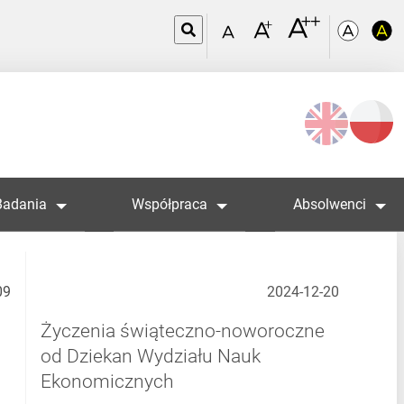
Wybierz
język
Badania
Współpraca
Absolwenci
09
2024-12-20
Życzenia świąteczno-noworoczne
od Dziekan Wydziału Nauk
Ekonomicznych