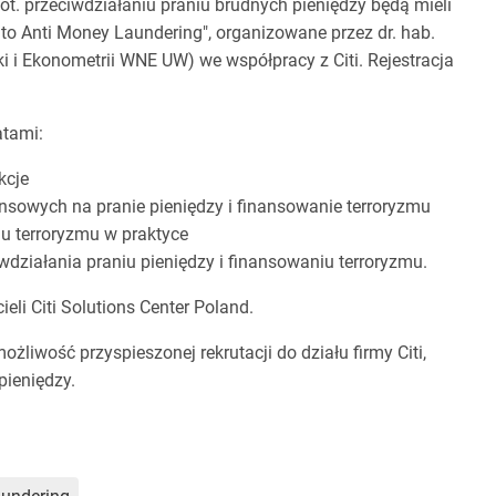
ot. przeciwdziałaniu praniu brudnych pieniędzy będą mieli
 to Anti Money Laundering", organizowane przez dr. hab.
yki i Ekonometrii WNE UW) we współpracy z Citi. Rejestracja
atami:
kcje
ansowych na pranie pieniędzy i finansowanie terroryzmu
iu terroryzmu w praktyce
wdziałania praniu pieniędzy i finansowaniu terroryzmu.
li Citi Solutions Center Poland.
liwość przyspieszonej rekrutacji do działu firmy Citi,
pieniędzy.