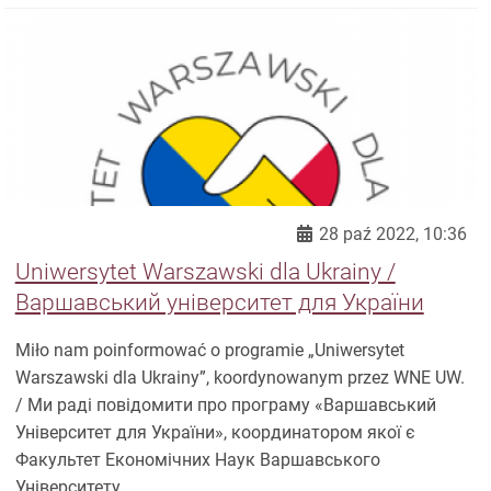
28 paź 2022, 10:36
Uniwersytet Warszawski dla Ukrainy /
Варшавський університет для України
Miło nam poinformować o programie „Uniwersytet
Warszawski dla Ukrainy”, koordynowanym przez WNE UW.
/ Ми раді повідомити про програму «Варшавський
Університет для України», координатором якої є
Факультет Економічних Наук Варшавського
Університету.