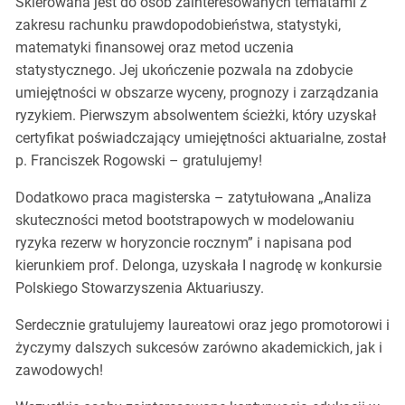
Skierowana jest do osób zainteresowanych tematami z
zakresu rachunku prawdopodobieństwa, statystyki,
matematyki finansowej oraz metod uczenia
statystycznego. Jej ukończenie pozwala na zdobycie
umiejętności w obszarze wyceny, prognozy i zarządzania
ryzykiem. Pierwszym absolwentem ścieżki, który uzyskał
certyfikat poświadczający umiejętności aktuarialne, został
p. Franciszek Rogowski – gratulujemy!
Dodatkowo praca magisterska – zatytułowana „Analiza
skuteczności metod bootstrapowych w modelowaniu
ryzyka rezerw w horyzoncie rocznym” i napisana pod
kierunkiem prof. Delonga, uzyskała I nagrodę w konkursie
Polskiego Stowarzyszenia Aktuariuszy.
Serdecznie gratulujemy laureatowi oraz jego promotorowi i
życzymy dalszych sukcesów zarówno akademickich, jak i
zawodowych!