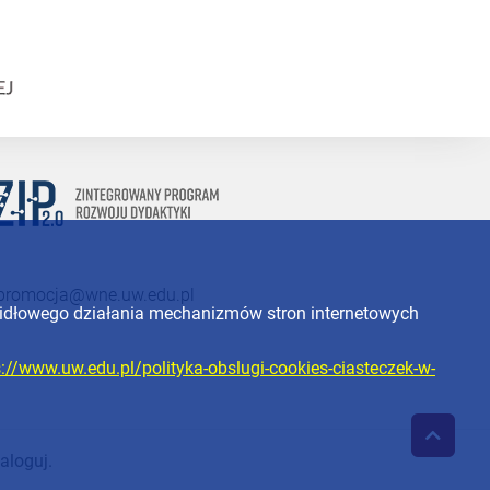
promocja@wne.uw.edu.pl
widłowego działania mechanizmów stron internetowych
s://www.uw.edu.pl/polityka-obslugi-cookies-ciasteczek-w-
aloguj.