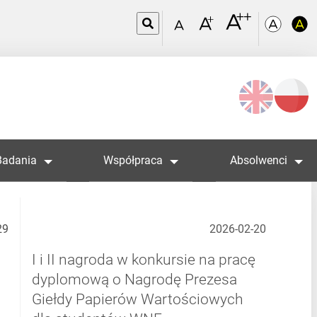
Wybierz
język
Badania
Współpraca
Absolwenci
29
2026-02-20
I i II nagroda w konkursie na pracę
dyplomową o Nagrodę Prezesa
Giełdy Papierów Wartościowych