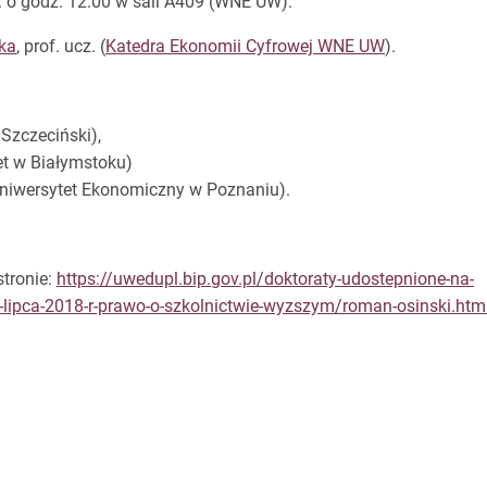
r. o godz. 12:00 w sali A409 (WNE UW).
ka
, prof. ucz. (
Katedra Ekonomii Cyfrowej WNE UW
).
 Szczeciński),
et w Białymstoku)
Uniwersytet Ekonomiczny w Poznaniu).
tronie:
https://uwedupl.bip.gov.pl/doktoraty-udostepnione-na-
a-3-lipca-2018-r-prawo-o-szkolnictwie-wyzszym/roman-osinski.htm