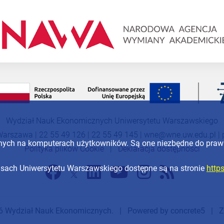
Wydział Nauk Ekonomicznych Uniwersytetu Warszawskiego
Warszawa | 22 55 49 126 | 22 55 49 145 |
wne@wne.uw.edu.pl
|
anych na komputerach użytkowników. Są one niezbędne do pra
Polityka plików Cookie
|
Deklaracja dostępności
wisach Uniwersytetu Warszawskiego dostępne są na stronie
http
6
Wydział Nauk Ekonomicznych
. | Powered by
concrete5
|
Z