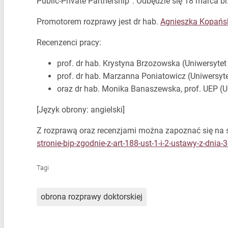
Public-Private Partnership”. Odbędzie się 18 marca b
Promotorem rozprawy jest dr hab.
Agnieszka Kopańs
Recenzenci pracy:
prof. dr hab. Krystyna Brzozowska (Uniwersytet
prof. dr hab. Marzanna Poniatowicz (Uniwersyt
oraz dr hab. Monika Banaszewska, prof. UEP (
[Język obrony: angielski]
Z rozprawą oraz recenzjami można zapoznać się na s
stronie-bip-zgodnie-z-art-188-ust-1-i-2-ustawy-z-dni
Tagi
obrona rozprawy doktorskiej