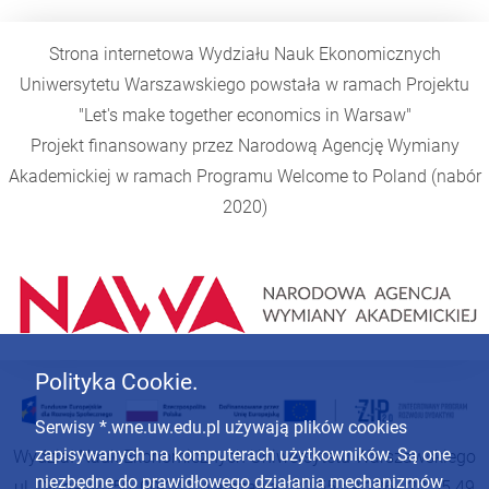
Strona internetowa Wydziału Nauk Ekonomicznych
Uniwersytetu Warszawskiego powstała w ramach Projektu
"Let's make together economics in Warsaw"
Projekt finansowany przez Narodową Agencję Wymiany
Akademickiej w ramach Programu
Welcome to Poland
(nabór
2020)
Polityka Cookie.
Serwisy *.wne.uw.edu.pl używają plików cookies
zapisywanych na komputerach użytkowników. Są one
Wydział Nauk Ekonomicznych Uniwersytetu Warszawskiego
niezbędne do prawidłowego działania mechanizmów
ul. Długa 44/50, 00-241 Warszawa | 22 55 49 126 | 22 55 49