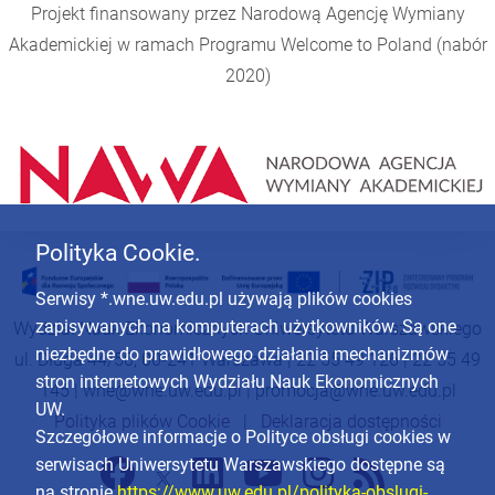
Projekt finansowany przez Narodową Agencję Wymiany
Akademickiej w ramach Programu
Welcome to Poland
(nabór
2020)
Polityka Cookie.
Serwisy *.wne.uw.edu.pl używają plików cookies
zapisywanych na komputerach użytkowników. Są one
Wydział Nauk Ekonomicznych Uniwersytetu Warszawskiego
niezbędne do prawidłowego działania mechanizmów
ul. Długa 44/50, 00-241 Warszawa | 22 55 49 126 | 22 55 49
stron internetowych Wydziału Nauk Ekonomicznych
145 |
wne@wne.uw.edu.pl
|
promocja@wne.uw.edu.pl
UW.
Polityka plików Cookie
|
Deklaracja dostępności
Szczegółowe informacje o Polityce obsługi cookies w
serwisach Uniwersytetu Warszawskiego dostępne są
na stronie
https://www.uw.edu.pl/polityka-obslugi-