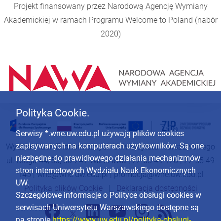
Projekt finansowany przez Narodową Agencję Wymiany
Akademickiej w ramach Programu
Welcome to Poland
(nabór
2020)
Polityka Cookie.
Serwisy *.wne.uw.edu.pl używają plików cookies
zapisywanych na komputerach użytkowników. Są one
Wydział Nauk Ekonomicznych Uniwersytetu Warszawskiego
niezbędne do prawidłowego działania mechanizmów
ul. Długa 44/50, 00-241 Warszawa | 22 55 49 126 | 22 55 49
stron internetowych Wydziału Nauk Ekonomicznych
145 |
wne@wne.uw.edu.pl
|
promocja@wne.uw.edu.pl
UW.
Polityka plików Cookie
|
Deklaracja dostępności
Szczegółowe informacje o Polityce obsługi cookies w
serwisach Uniwersytetu Warszawskiego dostępne są
na stronie
https://www.uw.edu.pl/polityka-obslugi-