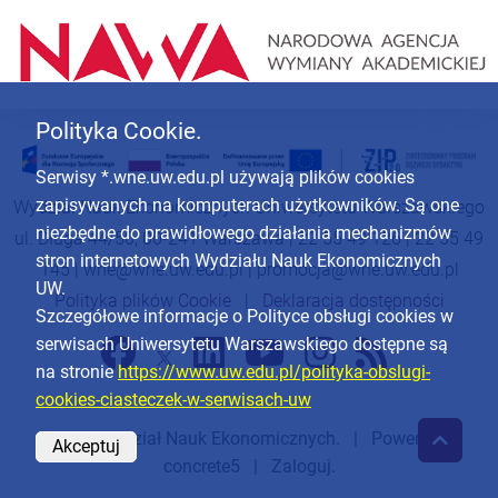
Polityka Cookie.
Serwisy *.wne.uw.edu.pl używają plików cookies
zapisywanych na komputerach użytkowników. Są one
Wydział Nauk Ekonomicznych Uniwersytetu Warszawskiego
niezbędne do prawidłowego działania mechanizmów
ul. Długa 44/50, 00-241 Warszawa | 22 55 49 126 | 22 55 49
stron internetowych Wydziału Nauk Ekonomicznych
145 |
wne@wne.uw.edu.pl
|
promocja@wne.uw.edu.pl
UW.
Polityka plików Cookie
|
Deklaracja dostępności
Szczegółowe informacje o Polityce obsługi cookies w
serwisach Uniwersytetu Warszawskiego dostępne są
na stronie
https://www.uw.edu.pl/polityka-obslugi-
cookies-ciasteczek-w-serwisach-uw
© 2026
Wydział Nauk Ekonomicznych
. | Powered by
Akceptuj
concrete5
|
Zaloguj.