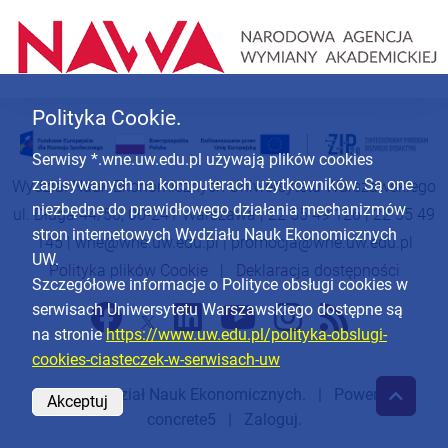
Polityka Cookie.
Serwisy *.wne.uw.edu.pl używają plików cookies
zapisywanych na komputerach użytkowników. Są one
Wydział Nauk Ekonomicznych Uniwersytetu Warszawskiego
niezbędne do prawidłowego działania mechanizmów
ul. Długa 44/50, 00-241 Warszawa | 22 55 49 126 | 22 55 49
stron internetowych Wydziału Nauk Ekonomicznych
145 |
wne@wne.uw.edu.pl
|
promocja@wne.uw.edu.pl
UW.
Polityka plików Cookie
|
Deklaracja dostępności
Szczegółowe informacje o Polityce obsługi cookies w
serwisach Uniwersytetu Warszawskiego dostępne są
na stronie
https://www.uw.edu.pl/polityka-obslugi-
cookies-ciasteczek-w-serwisach-uw
© 2026
Wydział Nauk Ekonomicznych
. | Powered by
Akceptuj
concrete5
|
Zaloguj.