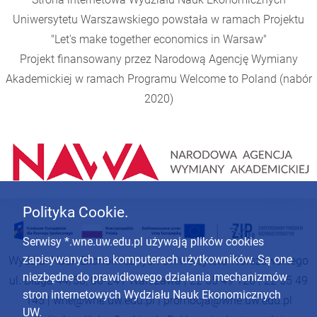
Uniwersytetu Warszawskiego powstała w ramach Projektu
"Let's make together economics in Warsaw"
Projekt finansowany przez Narodową Agencję Wymiany
Akademickiej w ramach Programu
Welcome to Poland
(nabór
2020)
Polityka Cookie.
Serwisy *.wne.uw.edu.pl używają plików cookies
zapisywanych na komputerach użytkowników. Są one
Wydział Nauk Ekonomicznych Uniwersytetu Warszawskiego
niezbędne do prawidłowego działania mechanizmów
ul. Długa 44/50, 00-241 Warszawa | 22 55 49 126 | 22 55 49
stron internetowych Wydziału Nauk Ekonomicznych
145 |
wne@wne.uw.edu.pl
|
promocja@wne.uw.edu.pl
UW.