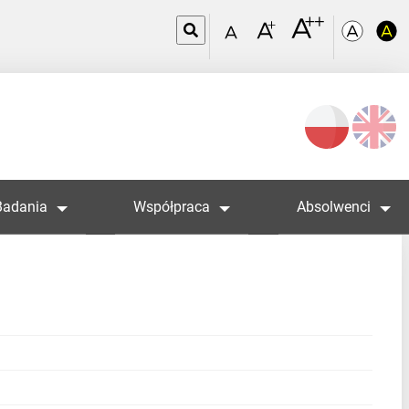
Wybierz
język
Badania
Współpraca
Absolwenci