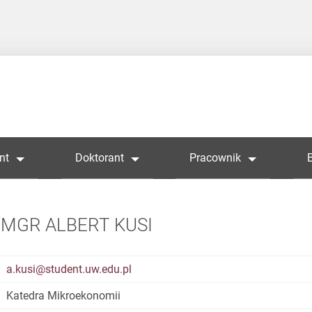
nt
Doktorant
Pracownik
MGR ALBERT KUSI
a.kusi@student.uw.edu.pl
Katedra Mikroekonomii