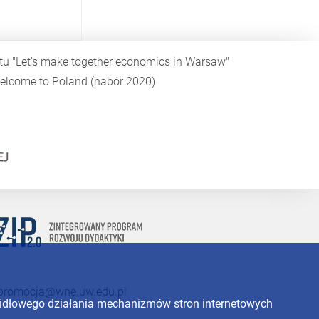
ktu
"Let's make together economics in Warsaw"
elcome to Poland
(nabór 2020)
promocja@wne.uw.edu.pl
widłowego działania mechanizmów stron internetowych