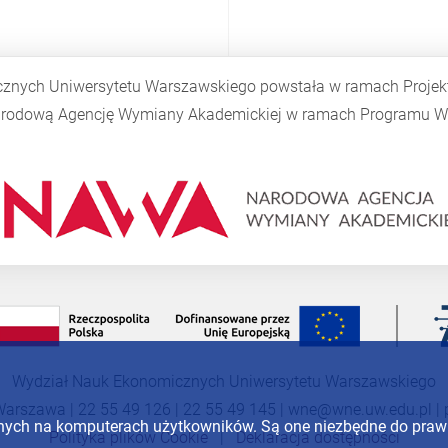
cznych Uniwersytetu Warszawskiego powstała w ramach Proje
Narodową Agencję Wymiany Akademickiej w ramach Programu
W
Wydział Nauk Ekonomicznych Uniwersytetu Warszawskiego
Warszawa | 22 55 49 126 | 22 55 49 145 |
wne@wne.uw.edu.pl
|
anych na komputerach użytkowników. Są one niezbędne do pra
Polityka plików Cookie
|
Deklaracja dostępności