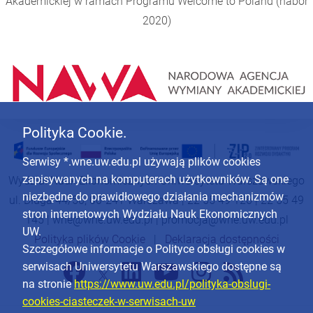
Akademickiej w ramach Programu
Welcome to Poland
(nabór
2020)
Polityka Cookie.
Serwisy *.wne.uw.edu.pl używają plików cookies
zapisywanych na komputerach użytkowników. Są one
Wydział Nauk Ekonomicznych Uniwersytetu Warszawskiego
niezbędne do prawidłowego działania mechanizmów
ul. Długa 44/50, 00-241 Warszawa | 22 55 49 126 | 22 55 49
stron internetowych Wydziału Nauk Ekonomicznych
145 |
wne@wne.uw.edu.pl
|
promocja@wne.uw.edu.pl
UW.
Polityka plików Cookie
|
Deklaracja dostępności
Szczegółowe informacje o Polityce obsługi cookies w
serwisach Uniwersytetu Warszawskiego dostępne są
na stronie
https://www.uw.edu.pl/polityka-obslugi-
cookies-ciasteczek-w-serwisach-uw