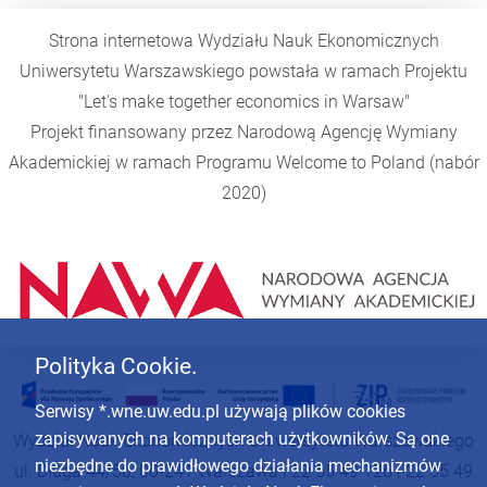
Strona internetowa Wydziału Nauk Ekonomicznych
Uniwersytetu Warszawskiego powstała w ramach Projektu
"Let's make together economics in Warsaw"
Projekt finansowany przez Narodową Agencję Wymiany
Akademickiej w ramach Programu
Welcome to Poland
(nabór
2020)
Polityka Cookie.
Serwisy *.wne.uw.edu.pl używają plików cookies
zapisywanych na komputerach użytkowników. Są one
Wydział Nauk Ekonomicznych Uniwersytetu Warszawskiego
niezbędne do prawidłowego działania mechanizmów
ul. Długa 44/50, 00-241 Warszawa | 22 55 49 126 | 22 55 49