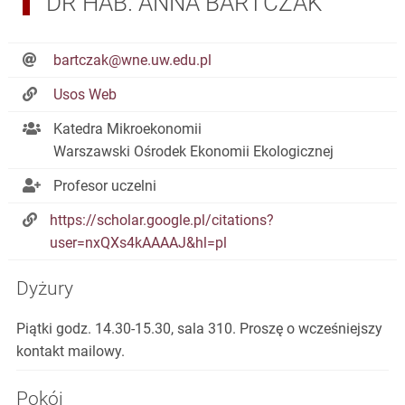
DR HAB. ANNA BARTCZAK
bartczak@wne.uw.edu.pl
Usos Web
Katedra Mikroekonomii
Warszawski Ośrodek Ekonomii Ekologicznej
Profesor uczelni
https://scholar.google.pl/citations?
user=nxQXs4kAAAAJ&hl=pl
Dyżury
Piątki godz. 14.30-15.30, sala 310. Proszę o wcześniejszy
kontakt mailowy.
Pokój