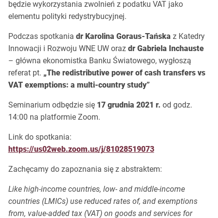
będzie wykorzystania zwolnień z podatku VAT jako
elementu polityki redystrybucyjnej.
Podczas spotkania
dr Karolina Goraus-Tańska
z Katedry
Innowacji i Rozwoju WNE UW oraz
dr Gabriela Inchauste
– główna ekonomistka Banku Światowego, wygłoszą
referat pt.
„The redistributive power of cash transfers vs
VAT exemptions: a multi-country study”
Seminarium odbędzie się
17 grudnia 2021 r.
od godz.
14:00 na platformie Zoom.
Link do spotkania:
https://us02web.zoom.us/j/81028519073
Zachęcamy do zapoznania się z abstraktem:
Like high-income countries, low- and middle-income
countries (LMICs) use reduced rates of, and exemptions
from, value-added tax (VAT) on goods and services for