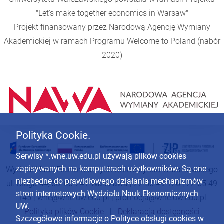
"Let's make together economics in Warsaw"
Projekt finansowany przez Narodową Agencję Wymiany
Akademickiej w ramach Programu
Welcome to Poland
(nabór
2020)
Polityka Cookie.
Serwisy *.wne.uw.edu.pl używają plików cookies
zapisywanych na komputerach użytkowników. Są one
Wydział Nauk Ekonomicznych Uniwersytetu Warszawskiego
niezbędne do prawidłowego działania mechanizmów
ul. Długa 44/50, 00-241 Warszawa | 22 55 49 126 | 22 55 49
stron internetowych Wydziału Nauk Ekonomicznych
145 |
wne@wne.uw.edu.pl
|
promocja@wne.uw.edu.pl
UW.
Polityka plików Cookie
|
Deklaracja dostępności
Szczegółowe informacje o Polityce obsługi cookies w