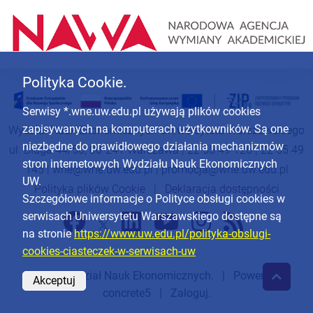
Polityka Cookie.
Serwisy *.wne.uw.edu.pl używają plików cookies
zapisywanych na komputerach użytkowników. Są one
Wydział Nauk Ekonomicznych Uniwersytetu Warszawskiego
niezbędne do prawidłowego działania mechanizmów
ul. Długa 44/50, 00-241 Warszawa | 22 55 49 126 | 22 55 49
stron internetowych Wydziału Nauk Ekonomicznych
145 |
wne@wne.uw.edu.pl
|
promocja@wne.uw.edu.pl
UW.
Polityka plików Cookie
|
Deklaracja dostępności
Szczegółowe informacje o Polityce obsługi cookies w
serwisach Uniwersytetu Warszawskiego dostępne są
na stronie
https://www.uw.edu.pl/polityka-obslugi-
cookies-ciasteczek-w-serwisach-uw
© 2026
Wydział Nauk Ekonomicznych
. | Powered by
Akceptuj
concrete5
|
Zaloguj.