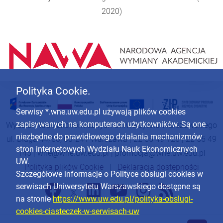
2020)
Polityka Cookie.
Serwisy *.wne.uw.edu.pl używają plików cookies
zapisywanych na komputerach użytkowników. Są one
Wydział Nauk Ekonomicznych Uniwersytetu Warszawskiego
niezbędne do prawidłowego działania mechanizmów
ul. Długa 44/50, 00-241 Warszawa | 22 55 49 126 | 22 55 49
stron internetowych Wydziału Nauk Ekonomicznych
145 |
wne@wne.uw.edu.pl
|
promocja@wne.uw.edu.pl
UW.
Polityka plików Cookie
|
Deklaracja dostępności
Szczegółowe informacje o Polityce obsługi cookies w
serwisach Uniwersytetu Warszawskiego dostępne są
na stronie
https://www.uw.edu.pl/polityka-obslugi-
cookies-ciasteczek-w-serwisach-uw