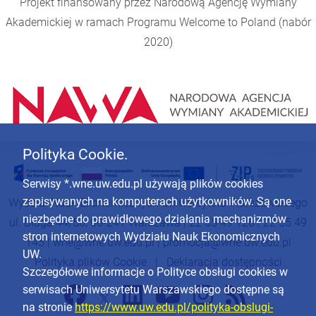
Projekt finansowany przez Narodową Agencję Wymiany
Akademickiej w ramach Programu
Welcome to Poland
(nabór
2020)
Polityka Cookie.
Serwisy *.wne.uw.edu.pl używają plików cookies
zapisywanych na komputerach użytkowników. Są one
Wydział Nauk Ekonomicznych Uniwersytetu Warszawskiego
niezbędne do prawidłowego działania mechanizmów
ul. Długa 44/50, 00-241 Warszawa | 22 55 49 126 | 22 55 49
stron internetowych Wydziału Nauk Ekonomicznych
145 |
wne@wne.uw.edu.pl
|
promocja@wne.uw.edu.pl
UW.
Polityka plików Cookie
|
Deklaracja dostępności
Szczegółowe informacje o Polityce obsługi cookies w
serwisach Uniwersytetu Warszawskiego dostępne są
na stronie
https://www.uw.edu.pl/polityka-obslugi-