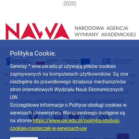
2020)
Polityka Cookie.
Serwisy *.wne.uw.edu.pl używają plików cookies
zapisywanych na komputerach użytkowników. Są one
Wydział Nauk Ekonomicznych Uniwersytetu Warszawskiego
niezbędne do prawidłowego działania mechanizmów
ul. Długa 44/50, 00-241 Warszawa | 22 55 49 126 | 22 55 49
stron internetowych Wydziału Nauk Ekonomicznych
145 |
wne@wne.uw.edu.pl
|
promocja@wne.uw.edu.pl
UW.
Polityka plików Cookie
|
Deklaracja dostępności
Szczegółowe informacje o Polityce obsługi cookies w
serwisach Uniwersytetu Warszawskiego dostępne są
na stronie
https://www.uw.edu.pl/polityka-obslugi-
cookies-ciasteczek-w-serwisach-uw