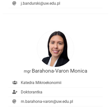
j.bandurski@uw.edu.pl
Barahona-Varon Monica
mgr
Katedra Mikroekonomii
Doktorantka
m.barahona-varon@uw.edu.pl