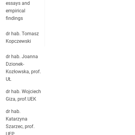
essays and
empirical
findings
dr hab. Tomasz
Kopczewski
dr hab. Joanna
Dzionek-
Kozłowska, prof.
UŁ
dr hab. Wojciech
Giza, prof.UEK
dr hab.
Katarzyna
Szarzec, prof.
UEP