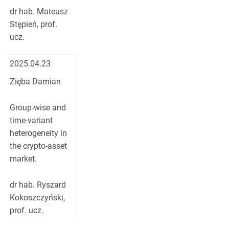
dr hab. Mateusz
Stępień, prof.
ucz.
2025.04.23
Zięba Damian
Group-wise and
time-variant
heterogeneity in
the crypto-asset
market.
dr hab. Ryszard
Kokoszczyński,
prof. ucz.