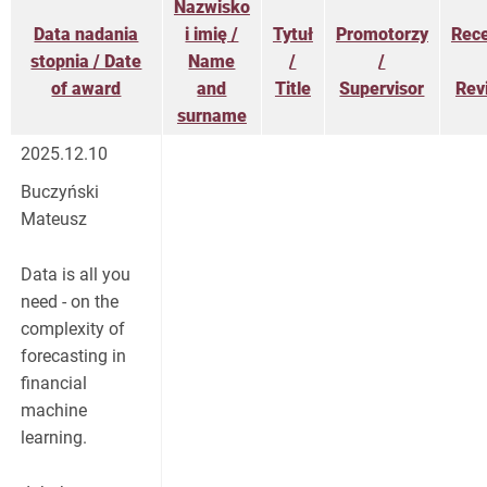
Nazwisko
Data nadania
i imię /
Tytuł
Promotorzy
Rec
stopnia / Date
Name
/
/
of award
and
Title
Supervisor
Rev
surname
2025.12.10
Buczyński
Mateusz
Data is all you
need - on the
complexity of
forecasting in
financial
machine
learning.