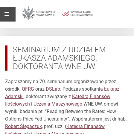
SEMINARIUM Z UDZIAŁEM
ŁUKASZA ADAMSKIEGO,
DOKTORANTA WNE UW
Zapraszamy na 70. seminarium organizowane przez
ośrodki
QFRG
oraz
DSLab
. Podczas spotkania
Łukasz
Adamski
, doktorant związany z
Katedrą Finansów
Ilościowych i Uczenia Maszynowego
WNE UW, omówi
wyniki badania pt. “Reading Between the Rates: How
Options Price Fed Uncertainty”. Współautorem jest dr hab.
Robert Ślepaczuk
, prof. ucz. (
Katedra Finansów
Ilościowych i Uczenia Maszynowego
).