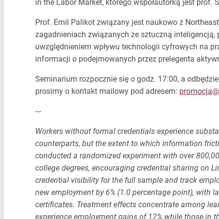
in the Labor Market, którego współautorką jest prof.
Prof. Emil Palikot związany jest naukowo z Northeast
zagadnieniach związanych ze sztuczną inteligencją,
uwzględnieniem wpływu technologii cyfrowych na pra
informacji o podejmowanych przez prelegenta aktyw
Seminarium rozpocznie się o godz. 17:00, a odbędzi
prosimy o kontakt mailowy pod adresem:
promocja@
---
Workers without formal credentials experience substan
counterparts, but the extent to which information fric
conducted a randomized experiment with over 800,000 
college degrees, encouraging credential sharing on L
credential visibility for the full sample and track em
new employment by 6% (1.0 percentage point), with larg
certificates. Treatment effects concentrate among lear
experience employment gains of 12% while those in the