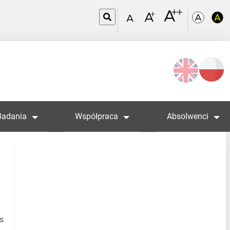
Wybierz
język
Badania
Współpraca
Absolwenci
s