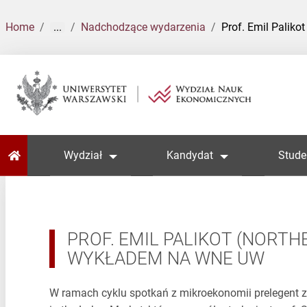
Home
...
Nadchodzące wydarzenia
Prof. Emil Paliko
Home
Wydział
Kandydat
Stude
PROF. EMIL PALIKOT (NORTH
WYKŁADEM NA WNE UW
W ramach cyklu spotkań z mikroekonomii prelegent za