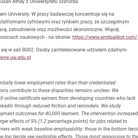
 Susan Athey z Uniwersytetu Staforda.
ern University. W pracy badawczej koncentruje się na
 platformami cyfrowymi oraz rynkiem pracy, ze szczególnym
cę, zatrudnienie oraz możliwości ekonomiczne. Więcej
nościach naukowych - na stronie:
https://www.emilpalikot.com/
e się w sali B002. Osoby zainteresowane udziałem zdalnym
wne.uw.edu.pl
tially lower employment rates than their credentialed
tions contribute to these disparities remains unclear. We
online certificate earners from developing countries who lack
inkedIn through reduced friction and reminders. We study
ployment outcomes for 40,000 learners. The intervention increased
er effects of 9% (1.2 percentage points) for jobs related to
ners with weak baseline employability: those in the bottom terci
 top tercile see negligible effects. Those most responsive to th