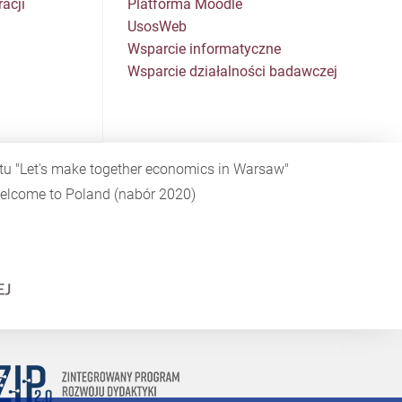
acji
Platforma Moodle
UsosWeb
Wsparcie informatyczne
Wsparcie działalności badawczej
ktu
"Let's make together economics in Warsaw"
elcome to Poland
(nabór 2020)